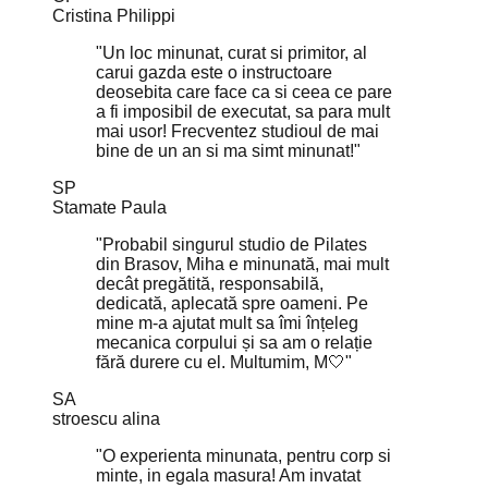
Cristina Philippi
"Un loc minunat, curat si primitor, al
carui gazda este o instructoare
deosebita care face ca si ceea ce pare
a fi imposibil de executat, sa para mult
mai usor! Frecventez studioul de mai
bine de un an si ma simt minunat!"
SP
Stamate Paula
"Probabil singurul studio de Pilates
din Brasov, Miha e minunată, mai mult
decât pregătită, responsabilă,
dedicată, aplecată spre oameni. Pe
mine m-a ajutat mult sa îmi înțeleg
mecanica corpului și sa am o relație
fără durere cu el. Multumim, M🤍"
SA
stroescu alina
"O experienta minunata, pentru corp si
minte, in egala masura! Am invatat