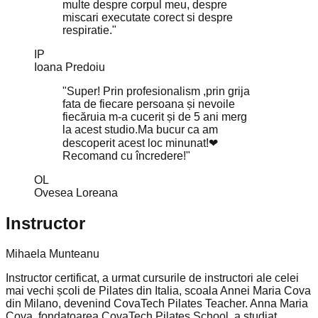
multe despre corpul meu, despre
miscari executate corect si despre
respiratie."
IP
Ioana Predoiu
"Super! Prin profesionalism ,prin grija
fata de fiecare persoana și nevoile
fiecăruia m-a cucerit și de 5 ani merg
la acest studio.Ma bucur ca am
descoperit acest loc minunat!❤
Recomand cu încredere!"
OL
Ovesea Loreana
Instructor
Mihaela Munteanu
Instructor certificat, a urmat cursurile de instructori ale celei
mai vechi școli de Pilates din Italia, scoala Annei Maria Cova
din Milano, devenind CovaTech Pilates Teacher. Anna Maria
Cova, fondatoarea CovaTech Pilates School, a studiat